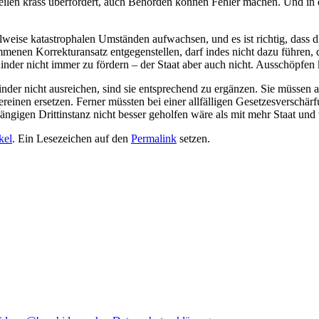
zuweilen krass überfordert, auch Behörden können Fehler machen. Und in
eilweise katastrophalen Umständen aufwachsen, und es ist richtig, dass
menen Korrekturansatz entgegenstellen, darf indes nicht dazu führen, 
er nicht immer zu fördern – der Staat aber auch nicht. Ausschöpfen kan
nder nicht ausreichen, sind sie entsprechend zu ergänzen. Sie müssen a
reinen ersetzen. Ferner müssten bei einer allfälligen Gesetzesversch
ängigen Drittinstanz nicht besser geholfen wäre als mit mehr Staat un
kel
. Ein Lesezeichen auf den
Permalink
setzen.