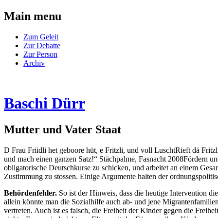
Main menu
Skip
Zum Geleit
to
Zur Debatte
content
Zur Person
Archiv
Baschi Dürr
Mutter und Vater Staat
D Frau Friidli het geboore hüt, e Fritzli, und voll LuschtRieft dä F
und mach einen ganzen Satz!“ Stächpalme, Fasnacht 2008Fördern und Fo
obligatorische Deutschkurse zu schicken, und arbeitet an einem Gesa
Zustimmung zu stossen. Einige Argumente halten der ordnungspolitis
Behördenfehler.
So ist der Hinweis, dass die heutige Intervention di
allein könnte man die Sozialhilfe auch ab- und jene Migrantenfamilien 
vertreten. Auch ist es falsch, die Freiheit der Kinder gegen die Frei