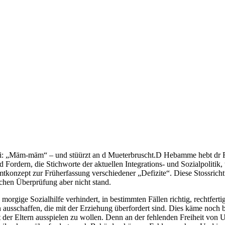
ritzli: „Mäm-mäm“ – und stüürzt an d Mueterbruscht.D Hebamme hebt dr F
rdern, die Stichworte der aktuellen Integrations- und Sozialpolitik, tr
mtkonzept zur Früherfassung verschiedener „Defizite“. Diese Stossric
chen Überprüfung aber nicht stand.
e morgige Sozialhilfe verhindert, in bestimmten Fällen richtig, rechtfer
ausschaffen, die mit der Erziehung überfordert sind. Dies käme noch bill
heit der Eltern ausspielen zu wollen. Denn an der fehlenden Freiheit vo