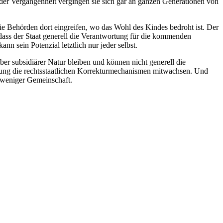
 der Vergangenheit vergingen sie sich gar an ganzen Generationen von
 die Behörden dort eingreifen, wo das Wohl des Kindes bedroht ist. Der
dass der Staat generell die Verantwortung für die kommenden
n sein Potenzial letztlich nur jeder selbst.
ber subsidiärer Natur bleiben und können nicht generell die
ärfung die rechtsstaatlichen Korrekturmechanismen mitwachsen. Und
d weniger Gemeinschaft.