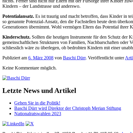
nichts. Ferner sind nicht nur Eltern mit der Fürsorge ihrer Kinder 
Kindern – der Landstrasse und anderswo.
Potentialansatz.
Es ist traurig und macht betroffen, dass Kinder in t
so genannte Potenzial-Ansatz, den die Fachstellen heute dem überkom
Generationen übernimmt. Wohl vermögen Eltern das Potential ihrer Kind
Kinderschutz.
Sollten die heutigen Instrumente für den Schutz der Ki
gemeinschaftlichen Strukturen von Familien, Nachbarschaften oder Ve
schliesslich wäre zu überlegen, ob bedrohten Kindern mit einer unabh
Publiziert am
6. März 2008
von
Baschi Dürr
. Veröffentlicht unter
Arti
Keine Kommentare möglich.
Letzte News und Artikel
Gehen Sie in die Politik!
Baschi Dürr wird Direktor der Christoph Merian Stiftung
Nationalratswahlen 2023