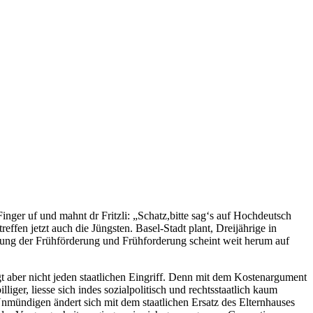
inger uf und mahnt dr Fritzli: „Schatz,bitte sag‘s auf Hochdeutsch
effen jetzt auch die Jüngsten.
Basel-Stadt plant, Dreijährige in
htung der Frühförderung und Frühforderung scheint weit herum auf
tigt aber nicht jeden staatlichen Eingriff. Denn mit dem Kostenargument
iger, liesse sich indes sozialpolitisch und rechtsstaatlich kaum
n Unmündigen ändert sich mit dem staatlichen Ersatz des Elternhauses